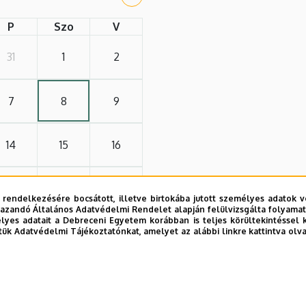
P
Szo
V
31
1
2
7
8
9
14
15
16
21
22
23
 rendelkezésére bocsátott, illetve birtokába jutott személyes adatok v
azandó Általános Adatvédelmi Rendelet alapján felülvizsgálta folyamata
yes adatait a Debreceni Egyetem korábban is teljes körültekintéssel 
28
29
30
tük Adatvédelmi Tájékoztatónkat, amelyet az alábbi linkre kattintva olv
4
5
6