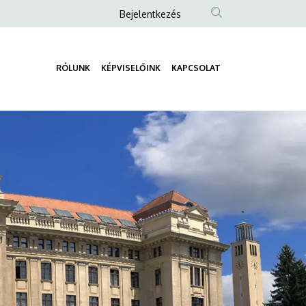
Anonim
Bejelentkezés
Felhasználói
fiók
RÓLUNK
KÉPVISELŐINK
KAPCSOLAT
menüje
Fő
navigáció