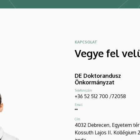
KAPCSOLAT
Vegye fel vel
DE Doktorandusz
Önkormányzat
Telefonszám
+36 52 512 700 /72058
Email
""
Cím
4032 Debrecen, Egyetem tér 1
Kossuth Lajos II. Kollégium 
iroda