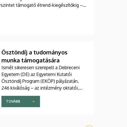
rszintet támogató étrend-kiegészítőkig –
ek a DE M. Tóth Ildikó Sajtóközpont saját
Ösztöndíj a tudományos
munka támogatására
Ismét sikeresen szerepelt a Debreceni
Egyetem (DE) az Egyetemi Kutatói
Ösztöndíj Program (EKÖP) pályázatán.
246 kiválóság – az intézmény oktatói,
kutatói, hallgatói – összesen 430 millió
forint támogatást nyert el pályaművével
TOVÁBB
tudományos munkája folyatásához.