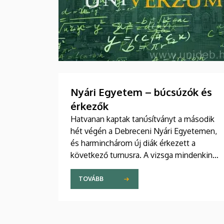
Nyári Egyetem – búcsúzók és
érkezők
Hatvanan kaptak tanúsítványt a második
hét végén a Debreceni Nyári Egyetemen,
és harminchárom új diák érkezett a
következő turnusra. A vizsga mindenkinek
jól sikerült, az új diákok pedig sikeresen
beilleszkedtek a csoportokba, ahol
TOVÁBB
továbbra is szorgalmasan tanulják a
magyar nyelvet.