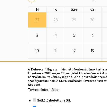
H
K
Sze
Cs
27
28
29
30
3
4
5
6
10
11
12
13
17
18
19
20
A Debreceni Egyetem kiemelt fontosságúnak tartja a
Egyetem a 2018. május 25. napjától kötelezően alkalm
adatvédelmi tevékenységébe. A felhasználók személ
24
25
26
27
szabályozásoknak. A GDPR előírásait követve frissítet
Központ
További információk
31
1
2
3
Nélkülözhetetlen sütik