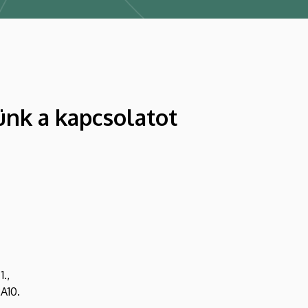
ünk a kapcsolatot
.,
2A10.