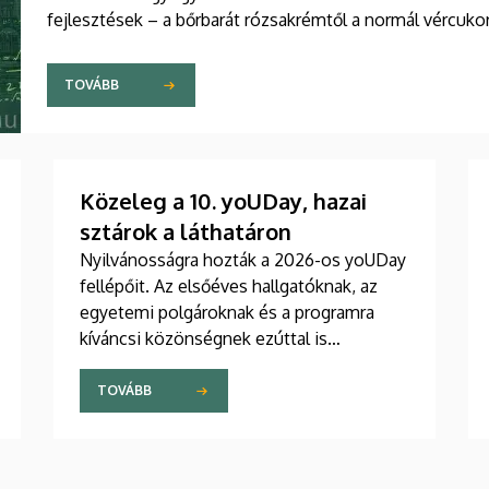
fejlesztések – a bőrbarát rózsakrémtől a normál vércuko
hamarosan a boltok polcaira is megérkezhetnek. Részlet
gyártású tudományos sorozatának legújabb riportjában.
TOVÁBB
Közeleg a 10. yoUDay, hazai
sztárok a láthatáron
Nyilvánosságra hozták a 2026-os yoUDay
fellépőit. Az elsőéves hallgatóknak, az
egyetemi polgároknak és a programra
kíváncsi közönségnek ezúttal is
nagyszabású fesztiválhangulatban lehet
majd része, grandiózus tanévnyitó
TOVÁBB
stadionshow-n vehetnek részt
szeptember közepén.