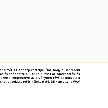
édelmét. Ezúton tájékoztatjuk Önt, hogy a Debreceni
it és beépítette a GDPR előírásait az adatkezelési és
kezelte, megfelelve az érvényben lévő adatkezelési
ashat el:
Adatkezelési tájékoztató.
DE Kancellária WAV